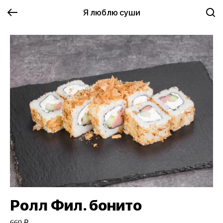
Я люблю суши
Ролл Фил. бонито
669 ₽