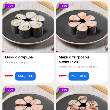
−30%
−30%
Маки с огурцом
Маки с тигровой
креветкой
Огурец, нори, рис
Креветка тигровая, нори, рис
146,30 ₽
223,30 ₽
209 ₽
319 ₽
−30%
−30%