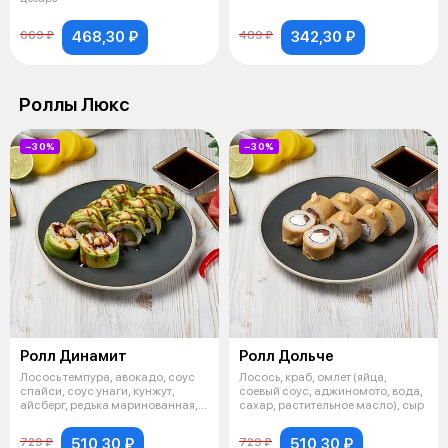
468,30 ₽
342,30 ₽
669 ₽
489 ₽
Роллы Люкс
−30%
−30%
Ролл Динамит
Ролл Дольче
Лосось темпура, авокадо, соус
Лосось, краб, омлет (яйца,
спайси, соус унаги, кунжут,
соевый соус, аджиномото, вода,
айсберг, редька маринованная,
сахар, растительное масло), сыр
но
510,30 ₽
510,30 ₽
729 ₽
729 ₽