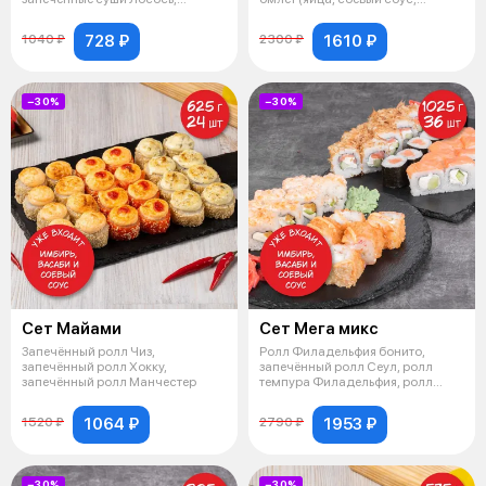
запечённые с
аджино
728 ₽
1610 ₽
1040 ₽
2300 ₽
−30%
−30%
Сет Майами
Сет Мега микс
Запечённый ролл Чиз,
Ролл Филадельфия бонито,
запечённый ролл Хокку,
запечённый ролл Сеул, ролл
запечённый ролл Манчестер
темпура Филадельфия, ролл
Филадельфия
1064 ₽
1953 ₽
1520 ₽
2790 ₽
−30%
−30%