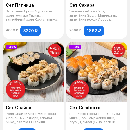
Сет Пятница
Сет Сахара
Запечённый ролл Муракаме,
Запечённый ролл Чиз,
ролл темпура Терияки,
запечённый ролл Манчестер,
запечённый ролл Хокку, темпура
запечённые суши Лосось,
ролл Экшн,
запечённые суши Сн
3220 ₽
1862 ₽
4600 ₽
2660 ₽
−30%
−30%
Сет Спайси
Сет Спайси хит
Ролл Спайси микс, мини-ролл
Ролл Чикен фрай, ролл Спайси
Спайси-микс (нори, спайси
микс (нори, сыр сливочный,
микс), запечённые суши
огурцы, омлет (яйца, соевый
Снежный краб
соус,