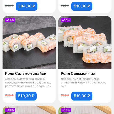
384,30 ₽
510,30 ₽
549 ₽
729 ₽
−30%
−30%
Ролл Сальмон спайси
Ролл Сальмон чиз
Лосось, омлет (яйца, соевый
Лосось, омлет, огурец, сыр
соус, аджиномото, вода, сахар,
сливочный, сырный соус, нори,
растительное масло), огурец, сы
рис
510,30 ₽
510,30 ₽
729 ₽
729 ₽
−30%
−30%