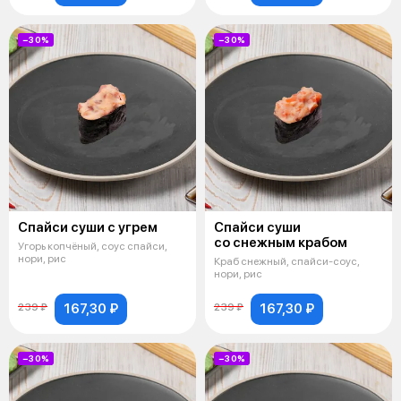
−30%
−30%
Спайси суши с угрем
Спайси суши
со снежным крабом
Угорь копчёный, соус спайси,
нори, рис
Краб снежный, спайси-соус,
нори, рис
167,30 ₽
167,30 ₽
239 ₽
239 ₽
−30%
−30%