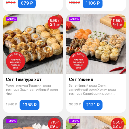
679 ₽
1106 ₽
970 ₽
1580 ₽
−30%
−30%
Сет Темпура хот
Сет Уикенд
Ролл темпура Терияки, ролл
Запечённый ролл Сеул,
темпура Экшн, запечённый ролл
запечённый ролл Хокку, ролл
Чиз
темпура Калифорния, ролл
Спайси микс (но
1358 ₽
2121 ₽
1940 ₽
3030 ₽
−30%
−30%