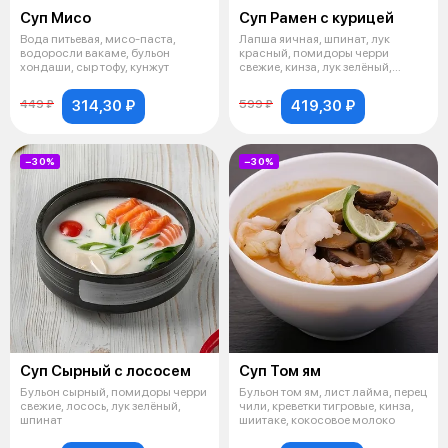
Суп Мисо
Суп Рамен с курицей
Вода питьевая, мисо-паста,
Лапша яичная, шпинат, лук
водоросли вакаме, бульон
красный, помидоры черри
хондаши, сыр тофу, кунжут
свежие, кинза, лук зелёный,
курица варён
314,30 ₽
419,30 ₽
449 ₽
599 ₽
−30%
−30%
Суп Сырный с лососем
Суп Том ям
Бульон сырный, помидоры черри
Бульон том ям, лист лайма, перец
свежие, лосось, лук зелёный,
чили, креветки тигровые, кинза,
шпинат
шиитаке, кокосовое молоко