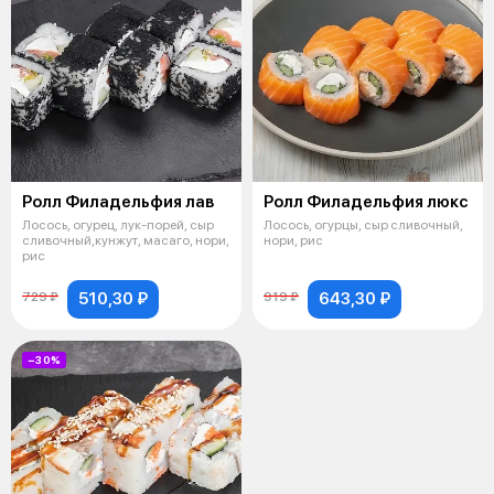
Ролл Филадельфия лав
Ролл Филадельфия люкс
Лосось, огурец, лук-порей, сыр
Лосось, огурцы, сыр сливочный,
сливочный,кунжут, масаго, нори,
нори, рис
рис
510,30 ₽
643,30 ₽
729 ₽
919 ₽
−30%