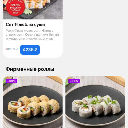
Сет Я люблю суши
Ролл Фила люкс, ролл Фила с
угрем, ролл Осака (кунжут белый,
огурцы, унаги-соус, сыр, угор
4235 ₽
6050 ₽
Фирменные роллы
−30%
−30%