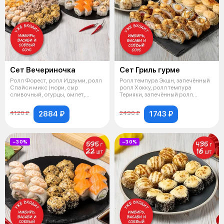
Сет Вечериночка
Сет Гриль гурме
Ролл Форест, ролл Идзуми, ролл
Ролл темпура Экшн, запечённый
Спайси микс (нори, сыр
ролл Хокку, ролл темпура
сливочный, огурцы, омлет,
Терияки, запечённый ролл
спайси-мик
Муракаме,
2884 ₽
1743 ₽
4120 ₽
2490 ₽
−30%
−30%