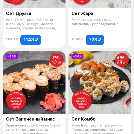
Сет Друзья
Сет Жара
Ролл Оазис, ролл Тамаго чи
Запечённый ролл Хокку,
(нори, сырный соус, масаго
запечённый ролл Муракаме
красная, огурцы, омлет (яйца,
соевый
1148 ₽
728 ₽
1640 ₽
1040 ₽
−30%
−30%
Сет Запечённый микс
Сет Комбо
Запечённые суши Снежный краб,
Ролл Дабл, ролл Спайси микс
запечённые суши Курица,
(нори, сыр сливочный, огурцы,
запечённые суши Лосось,
омлет (яйца, соевый соус,