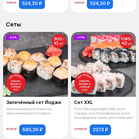
524,30 ₽
524,30 ₽
749 ₽
749 ₽
Сеты
−30%
−30%
Запечённый сет Йоджи
Сет XXL
Запечённый ролл Бангкок,
Ролл Филадельфия ЛАВ, ролл
запечённый ролл Спайси
Сакура, ролл Калифорния, ролл
Калифорния чикен, ролл Шиитаке
685,30 ₽
2373 ₽
979 ₽
3390 ₽