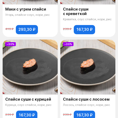
Маки с угрем спайси
Спайси суши
с креветкой
Угорь, спайси-соус, нори, рис
Креветка, соус спайси, нори, рис
293,30 ₽
167,30 ₽
419 ₽
239 ₽
−30%
−30%
Спайси суши с курицей
Спайси суши с лососем
Курица, соус спайси, нори, рис
Лосось, спайси-соус, нори, рис
167,30 ₽
167,30 ₽
239 ₽
239 ₽