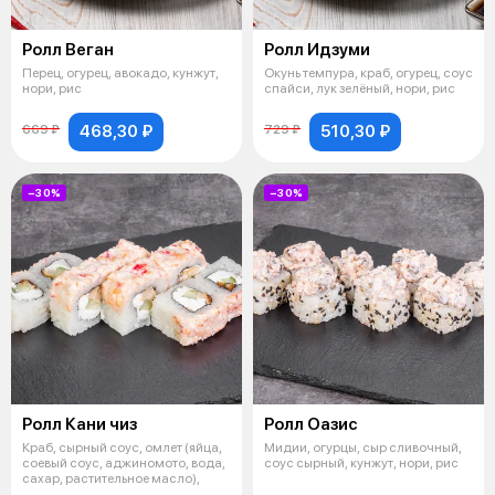
Ролл Веган
Ролл Идзуми
Перец, огурец, авокадо, кунжут,
Окунь темпура, краб, огурец, соус
нори, рис
спайси, лук зелёный, нори, рис
468,30 ₽
510,30 ₽
669 ₽
729 ₽
−30%
−30%
Ролл Кани чиз
Ролл Оазис
Краб, сырный соус, омлет (яйца,
Мидии, огурцы, сыр сливочный,
соевый соус, аджиномото, вода,
соус сырный, кунжут, нори, рис
сахар, растительное масло),