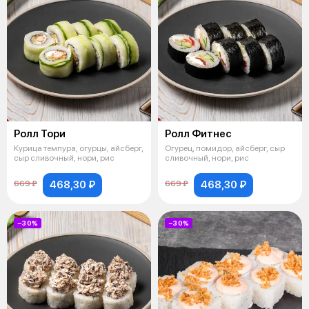
Ролл Тори
Ролл Фитнес
Курица темпура, огурцы, айсберг,
Огурец, помидор, айсберг, сыр
сыр сливочный, нори, рис
сливочный, нори, рис
468,30 ₽
468,30 ₽
669 ₽
669 ₽
−30%
−30%