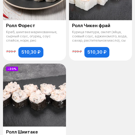
Ролл Форест
Ролл Чикен фрай
Краб, шиитаке маринованные,
Курица темпура, омлет (яйца,
сырный соус, огурец, соус
соевый соус, аджиномото, вода,
спайси, нори, рис
сахар, растительное масло), сы
510,30 ₽
510,30 ₽
729 ₽
729 ₽
−30%
Ролл Шиитаке