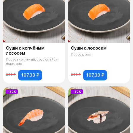
Суши с копчёным
Суши с лососем
лососем
Лосось, рис
Лосось копчёный, соус спайси,
нори, рис
167,30 ₽
167,30 ₽
239 ₽
239 ₽
−30%
−30%