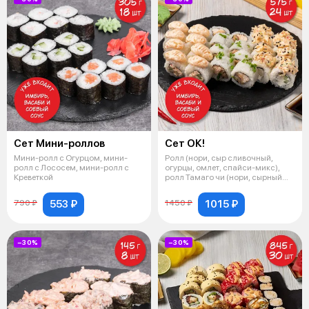
Сет Мини-роллов
Сет ОК!
Мини-ролл с Огурцом, мини-
Ролл (нори, сыр сливочный,
ролл с Лососем, мини-ролл с
огурцы, омлет, спайси-микс),
Креветкой
ролл Тамаго чи (нори, сырный
соус
553 ₽
1015 ₽
790 ₽
1450 ₽
−30%
−30%