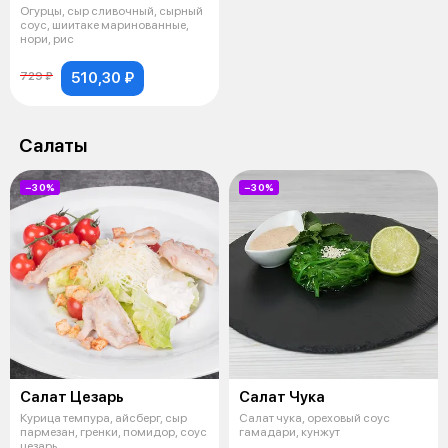
Огурцы, сыр сливочный, сырный
соус, шиитаке маринованные,
нори, рис
510,30 ₽
729 ₽
Салаты
−30%
−30%
Салат Цезарь
Салат Чука
Курица темпура, айсберг, сыр
Салат чука, ореховый соус
пармезан, гренки, помидор, соус
гамадари, кунжут
цезарь