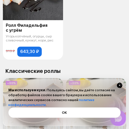
Ролл Филадельфия
с угрём
Угорь копчёный, огурцы, сыр
сливочный, кунжут, нори, рис
643,30 ₽
919 ₽
Классические роллы
−30%
−30%
Мы используем куки.
Пользуясь сайтом, вы даёте согласие на
обработку файлов cookie вашего браузера и использование
аналитических сервисов согласно нашей
политике
конфиденциальности
.
ОК