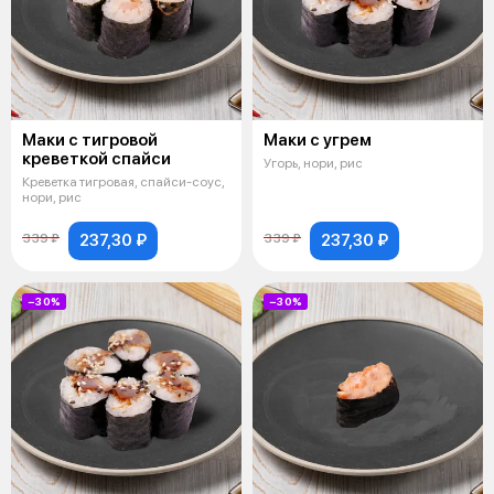
Маки с тигровой
Маки с угрем
креветкой спайси
Угорь, нори, рис
Креветка тигровая, спайси-соус,
нори, рис
237,30 ₽
237,30 ₽
339 ₽
339 ₽
−30%
−30%