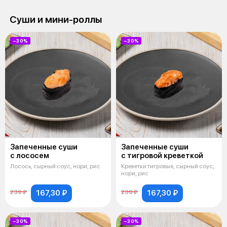
Суши и мини-роллы
−30%
−30%
Запеченные суши
Запеченные суши
с лососем
с тигровой креветкой
Лосось, сырный соус, нори, рис
Креветки тигровые, сырный соус,
нори, рис
167,30 ₽
167,30 ₽
239 ₽
239 ₽
−30%
−30%