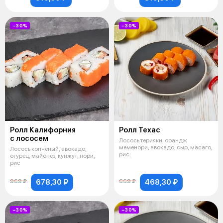
−30%
−30%
Ролл Калифорния
Ролл Техас
с лососем
Лосось терияки, орандж
меменори, авокадо, сыр, масаго,
Лосось копчёный, авокадо,
рис
огурец, майонез, кунжут, нори,
рис
678,30 ₽
468,30 ₽
969 ₽
669 ₽
−30%
−30%