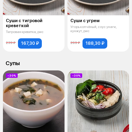
Суши с тигровой
Суши с угрем
креветкой
Угорь копчёный, соус унаги,
кунжут, рис
Тигровая креветка, рис
167,30 ₽
188,30 ₽
239 ₽
269 ₽
Супы
−30%
−30%