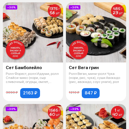
−30%
−30%
Сет Бамболейло
Сет Вега грин
Ролл Форест, ролл Идзуми, ролл
Ролл Веган, мини-ролл Чука
Спайси-микс (нори, сыр
(нори, рис, чука), суши Авокадо
сливочный, огурцы, омлет,
(рис, авокадо, соус унаги), рол
спайси мик
2163 ₽
847 ₽
3090 ₽
1210 ₽
−30%
−30%