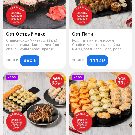
Сет Острый микс
Сет Пати
Спайси-суши Чикен хот (2 шт.),
Ролл Татами, мини-ролл
спайси-суши Шиитаке чиз (2 шт.),
Спайси-микс (нори, спайси
спайси-суши Красти краб (2
микс), ролл Испаньола, ролл
темпура Терия
980 ₽
1442 ₽
1400 ₽
2060 ₽
−30%
−30%