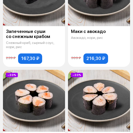
Запеченные суши
Маки с авокадо
со снежным крабом
Авокадо, нори, рис
Снежный краб, сырный соус,
нори, рис
167,30 ₽
216,30 ₽
239 ₽
309 ₽
−30%
−30%