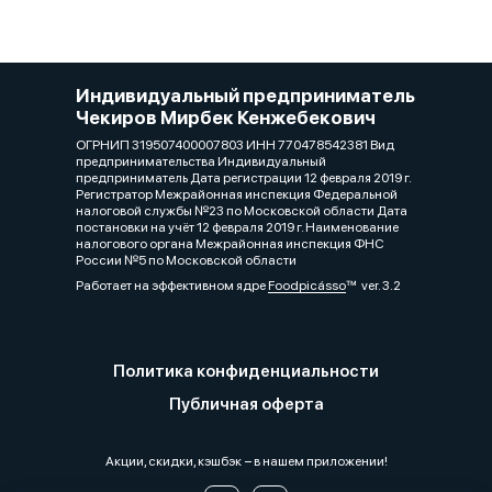
Индивидуальный предприниматель
Чекиров Мирбек Кенжебекович
ОГРНИП 319507400007803 ИНН 770478542381 Вид
предпринимательства Индивидуальный
предприниматель Дата регистрации 12 февраля 2019 г.
Регистратор Межрайонная инспекция Федеральной
налоговой службы №23 по Московской области Дата
постановки на учёт 12 февраля 2019 г. Наименование
налогового органа Межрайонная инспекция ФНС
России №5 по Московской области
Работает на эффективном ядре
Foodpicásso
ver. 3.2
Политика конфиденциальности
Публичная оферта
Акции, скидки, кэшбэк − в нашем приложении!