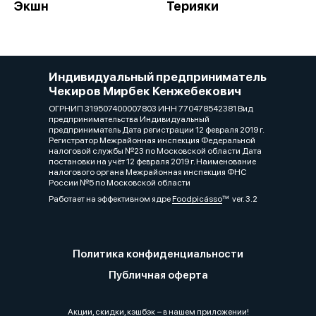
Экшн
Терияки
Индивидуальный предприниматель
Чекиров Мирбек Кенжебекович
ОГРНИП 319507400007803 ИНН 770478542381 Вид
предпринимательства Индивидуальный
предприниматель Дата регистрации 12 февраля 2019 г.
Регистратор Межрайонная инспекция Федеральной
налоговой службы №23 по Московской области Дата
постановки на учёт 12 февраля 2019 г. Наименование
налогового органа Межрайонная инспекция ФНС
России №5 по Московской области
Работает на эффективном ядре
Foodpicásso
ver. 3.2
Политика конфиденциальности
Публичная оферта
Акции, скидки, кэшбэк − в нашем приложении!