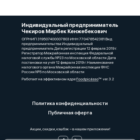
Индивидуальный предприниматель
Чекиров Мирбек Кенжебекович
ОГРНИП 319507400007803 ИНН 770478542381 Вид
предпринимательства Индивидуальный
предприниматель Дата регистрации 12 февраля 2019 г.
Регистратор Межрайонная инспекция Федеральной
налоговой службы №23 по Московской области Дата
постановки на учёт 12 февраля 2019 г. Наименование
налогового органа Межрайонная инспекция ФНС
России №5 по Московской области
Работает на эффективном ядре
Foodpicásso
ver. 3.2
Политика конфиденциальности
Публичная оферта
Акции, скидки, кэшбэк − в нашем приложении!