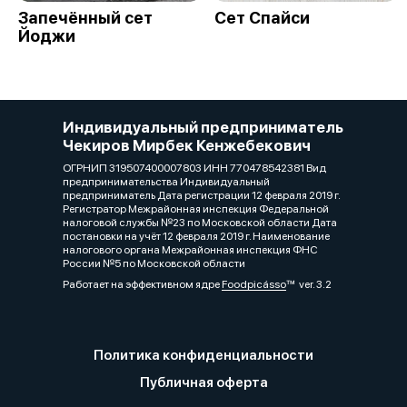
Запечённый сет
Сет Спайси
Йоджи
Индивидуальный предприниматель
Чекиров Мирбек Кенжебекович
ОГРНИП 319507400007803 ИНН 770478542381 Вид
предпринимательства Индивидуальный
предприниматель Дата регистрации 12 февраля 2019 г.
Регистратор Межрайонная инспекция Федеральной
налоговой службы №23 по Московской области Дата
постановки на учёт 12 февраля 2019 г. Наименование
налогового органа Межрайонная инспекция ФНС
России №5 по Московской области
Работает на эффективном ядре
Foodpicásso
ver. 3.2
Политика конфиденциальности
Публичная оферта