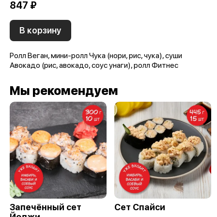
847 ₽
В корзину
Ролл Веган, мини-ролл Чука (нори, рис, чука), суши
Авокадо (рис, авокадо, соус унаги), ролл Фитнес
Мы рекомендуем
Запечённый сет
Сет Спайси
Йоджи