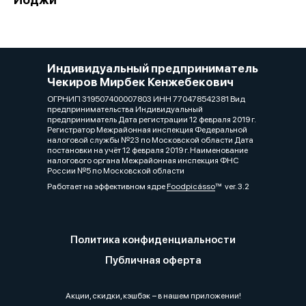
Индивидуальный предприниматель
Чекиров Мирбек Кенжебекович
ОГРНИП 319507400007803 ИНН 770478542381 Вид
предпринимательства Индивидуальный
предприниматель Дата регистрации 12 февраля 2019 г.
Регистратор Межрайонная инспекция Федеральной
налоговой службы №23 по Московской области Дата
постановки на учёт 12 февраля 2019 г. Наименование
налогового органа Межрайонная инспекция ФНС
России №5 по Московской области
Работает на эффективном ядре
Foodpicásso
ver. 3.2
Политика конфиденциальности
Публичная оферта
Акции, скидки, кэшбэк − в нашем приложении!