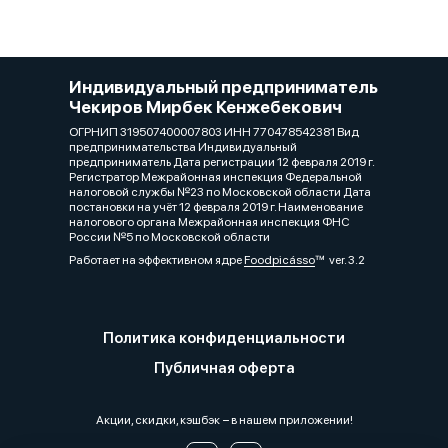
Индивидуальный предприниматель
Чекиров Мирбек Кенжебекович
ОГРНИП 319507400007803 ИНН 770478542381 Вид
предпринимательства Индивидуальный
предприниматель Дата регистрации 12 февраля 2019 г.
Регистратор Межрайонная инспекция Федеральной
налоговой службы №23 по Московской области Дата
постановки на учёт 12 февраля 2019 г. Наименование
налогового органа Межрайонная инспекция ФНС
России №5 по Московской области
Работает на эффективном ядре
Foodpicásso
ver. 3.2
Политика конфиденциальности
Публичная оферта
Акции, скидки, кэшбэк − в нашем приложении!