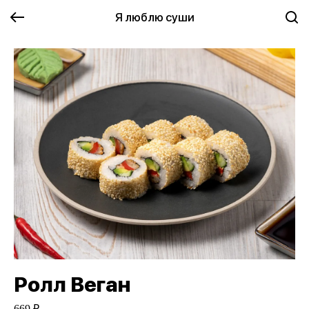
Я люблю суши
Ролл Веган
669 ₽