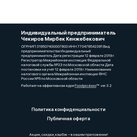
Индивидуальный предприниматель
Чекиров Мирбек Кенжебекович
ОГРНИП 319507400007803 ИНН 770478542381 Вид
предпринимательства Индивидуальный
предприниматель Дата регистрации 12 февраля 2019 г.
Регистратор Межрайонная инспекция Федеральной
налоговой службы №23 по Московской области Дата
постановки на учёт 12 февраля 2019 г. Наименование
налогового органа Межрайонная инспекция ФНС
России №5 по Московской области
Работает на эффективном ядре
Foodpicásso
ver. 3.2
Политика конфиденциальности
Публичная оферта
Акции, скидки, кэшбэк − в нашем приложении!