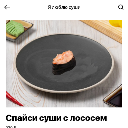
Я люблю суши
Спайси суши с лососем
239 ₽