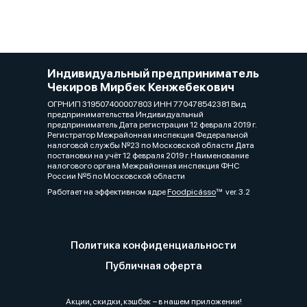
Индивидуальный предприниматель
Чекиров Мирбек Кенжебекович
ОГРНИП 319507400007803 ИНН 770478542381 Вид
предпринимательства Индивидуальный
предприниматель Дата регистрации 12 февраля 2019 г.
Регистратор Межрайонная инспекция Федеральной
налоговой службы №23 по Московской области Дата
постановки на учёт 12 февраля 2019 г. Наименование
налогового органа Межрайонная инспекция ФНС
России №5 по Московской области
Работает на эффективном ядре
Foodpicásso
ver. 3.2
Политика конфиденциальности
Публичная оферта
Акции, скидки, кэшбэк − в нашем приложении!