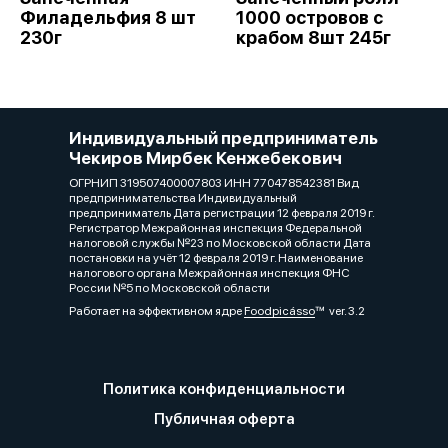
Филадельфия 8 шт
1000 островов с
230г
крабом 8шт 245г
Индивидуальный предприниматель
Чекиров Мирбек Кенжебекович
ОГРНИП 319507400007803 ИНН 770478542381 Вид
предпринимательства Индивидуальный
предприниматель Дата регистрации 12 февраля 2019 г.
Регистратор Межрайонная инспекция Федеральной
налоговой службы №23 по Московской области Дата
постановки на учёт 12 февраля 2019 г. Наименование
налогового органа Межрайонная инспекция ФНС
России №5 по Московской области
Работает на эффективном ядре
Foodpicásso
ver. 3.2
Политика конфиденциальности
Публичная оферта