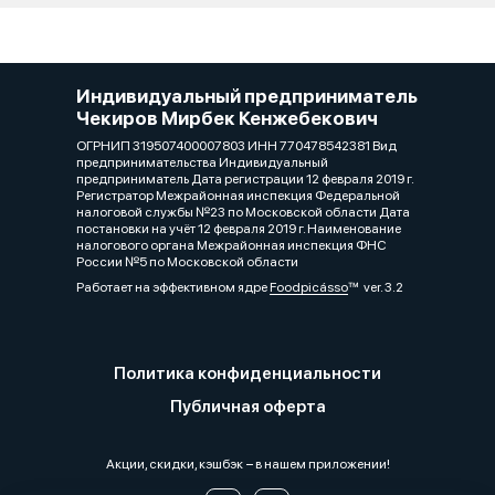
Индивидуальный предприниматель
Чекиров Мирбек Кенжебекович
ОГРНИП 319507400007803 ИНН 770478542381 Вид
предпринимательства Индивидуальный
предприниматель Дата регистрации 12 февраля 2019 г.
Регистратор Межрайонная инспекция Федеральной
налоговой службы №23 по Московской области Дата
постановки на учёт 12 февраля 2019 г. Наименование
налогового органа Межрайонная инспекция ФНС
России №5 по Московской области
Работает на эффективном ядре
Foodpicásso
ver. 3.2
Политика конфиденциальности
Публичная оферта
Акции, скидки, кэшбэк − в нашем приложении!