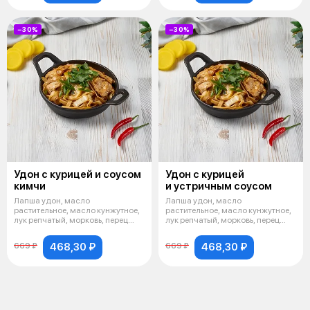
−30%
−30%
Удон с курицей и соусом
Удон с курицей
кимчи
и устричным соусом
Лапша удон, масло
Лапша удон, масло
растительное, масло кунжутное,
растительное, масло кунжутное,
лук репчатый, морковь, перец
лук репчатый, морковь, перец
болгарский (
болгарский (
468,30 ₽
468,30 ₽
669 ₽
669 ₽