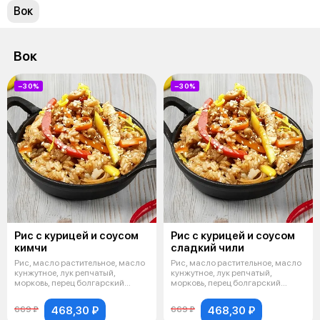
Вок
Вок
−30%
−30%
Рис с курицей и соусом
Рис с курицей и соусом
кимчи
сладкий чили
Рис, масло растительное, масло
Рис, масло растительное, масло
кунжутное, лук репчатый,
кунжутное, лук репчатый,
морковь, перец болгарский
морковь, перец болгарский
(красный
(красный
468,30 ₽
468,30 ₽
669 ₽
669 ₽