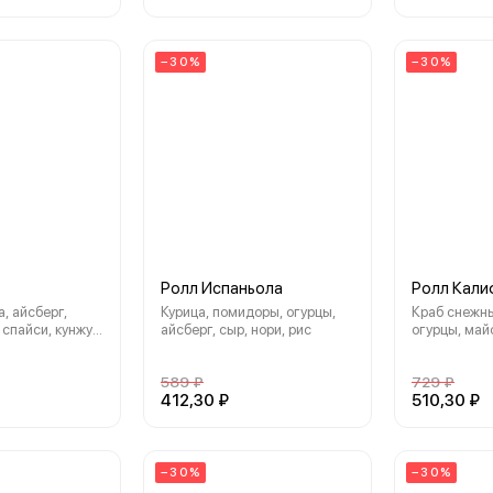
айсберг, сыр сливочный,
нори, рис
−30%
−30%
Ролл Испаньола
Ролл Кали
, айсберг,
Курица, помидоры, огурцы,
Краб снежны
 спайси, кунжут,
айсберг, сыр, нори, рис
огурцы, май
нори, рис
589 ₽
729 ₽
412,30 ₽
510,30 ₽
−30%
−30%