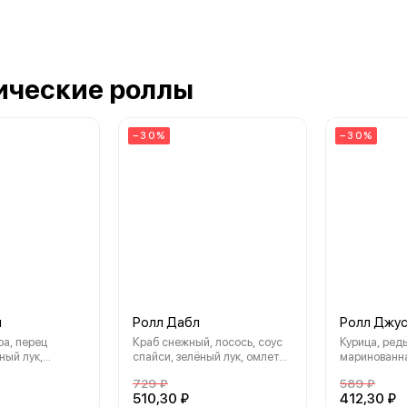
ические роллы
−30%
−30%
н
Ролл Дабл
Ролл Джу
ра, перец
Краб снежный, лосось, соус
Курица, ред
ный лук,
спайси, зелёный лук, омлет
маринованна
т, нори, рис
(яйца, соевый соус,
салат чука, 
729 ₽
589 ₽
аджиномото, вода, сахар,
510,30 ₽
412,30 ₽
растительное масло),