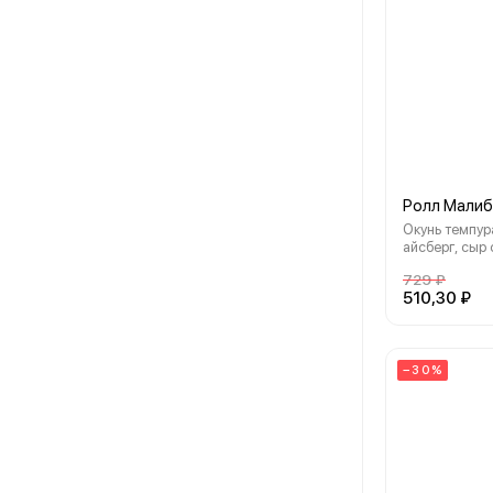
Ролл Малиб
Окунь темпура
айсберг, сыр
кунжут, нори,
729 ₽
510,30 ₽
−30%