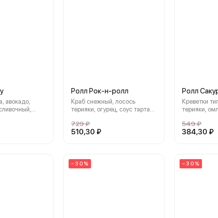
у
Ролл Рок-н-ролл
Ролл Саку
, авокадо,
Краб снежный, лосось
Креветки ти
 сливочный,
терияки, огурец, соус тартар,
терияки, ом
 рис
кунжут, нори, рис
соус, аджин
729 ₽
549 ₽
сахар, раст
510,30 ₽
384,30 ₽
соус сырный
соус спайси,
−30%
−30%