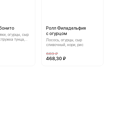
 бонито
Ролл Филадельфия
с огурцом
яки, огурцы, сыр
стружка тунца,
Лосось, огурцы, сыр
сливочный, нори, рис
669 ₽
468,30 ₽