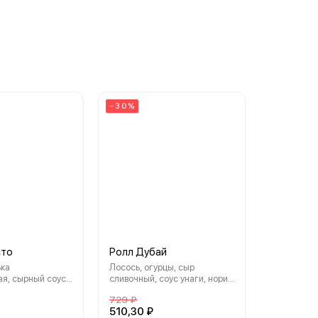
−30%
сто
Ролл Дубай
ька
Лосось, огурцы, сыр
я, сырный соус,
сливочный, соус унаги, нори,
масаго, нори, рис
рис
729 ₽
510,30 ₽