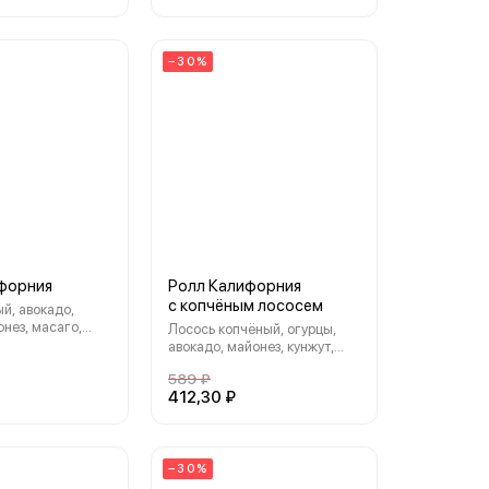
−30%
форния
Ролл Калифорния
с копчёным лососем
й, авокадо,
онез, масаго,
Лосось копчёный, огурцы,
авокадо, майонез, кунжут,
нори, рис
589 ₽
412,30 ₽
−30%