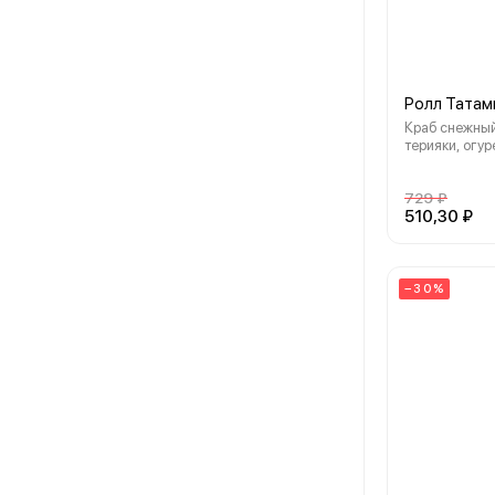
Ролл Татам
Краб снежный
терияки, огур
сливочный, со
масаго, кунжу
729 ₽
510,30 ₽
−30%