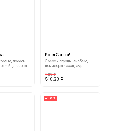
ра
Ролл Сэнсэй
гровые, лосось
Лосось, огурцы, айсберг,
лет (яйца, соевый
помидоры черри, сыр
омото, вода,
сливочный, нори, рис
729 ₽
ительное масло),
510,30 ₽
, сыр сливочный,
 нори, рис
−30%