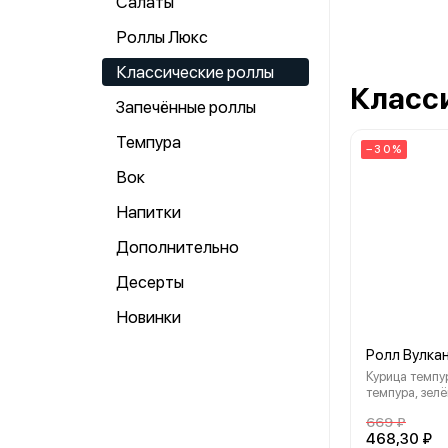
Салаты
Роллы Люкс
Классические роллы
Класс
Запечённые роллы
Темпура
−30%
Вок
Напитки
Дополнительно
Десерты
Новинки
Ролл Вулка
Курица темпу
темпура, зелё
масаго, кунжу
669 ₽
468,30 ₽