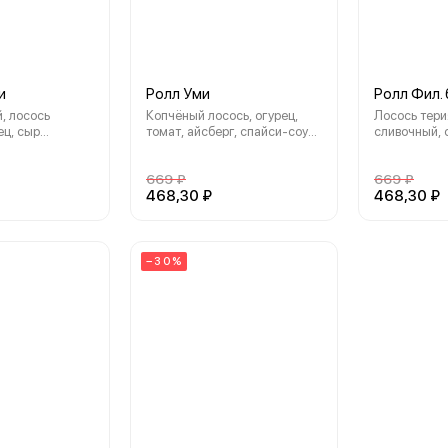
и
Ролл Уми
Ролл Фил.
, лосось
Копчёный лосось, огурец,
Лосось тери
ец, сыр
томат, айсберг, спайси-соус,
сливочный, 
ус спайси,
нори, рис
нори, рис
т, нори, рис
669 ₽
669 ₽
468,30 ₽
468,30 ₽
−30%