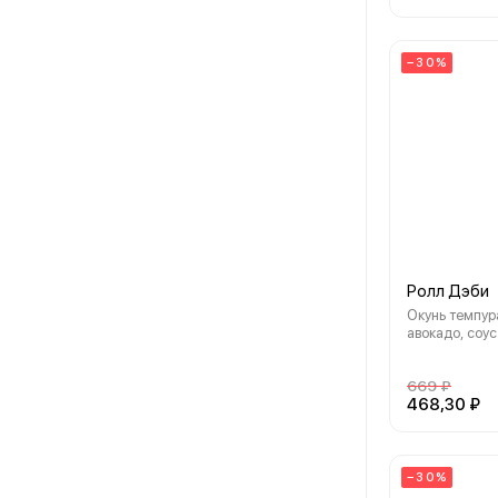
−30%
Ролл Дэби
Окунь темпура
авокадо, соус
нори, рис
669 ₽
468,30 ₽
−30%