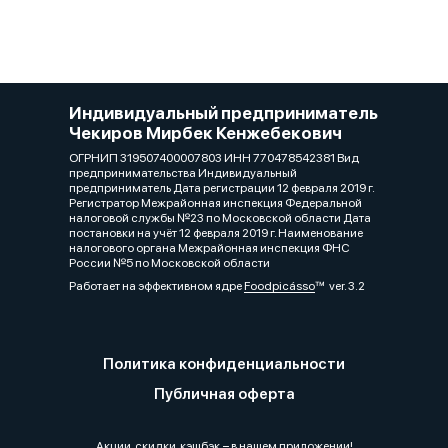
Индивидуальный предприниматель
Чекиров Мирбек Кенжебекович
ОГРНИП 319507400007803 ИНН 770478542381 Вид
предпринимательства Индивидуальный
предприниматель Дата регистрации 12 февраля 2019 г.
Регистратор Межрайонная инспекция Федеральной
налоговой службы №23 по Московской области Дата
постановки на учёт 12 февраля 2019 г. Наименование
налогового органа Межрайонная инспекция ФНС
России №5 по Московской области
Работает на эффективном ядре
Foodpicásso
ver. 3.2
Политика конфиденциальности
Публичная оферта
Акции, скидки, кэшбэк − в нашем приложении!