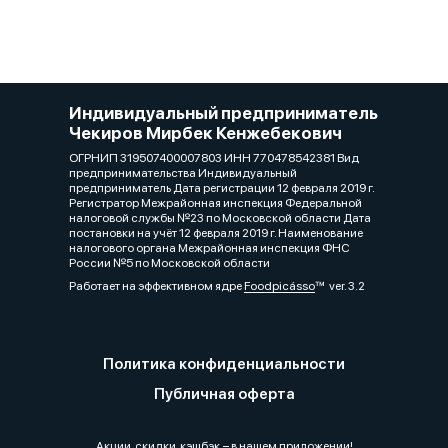
Индивидуальный предприниматель
Чекиров Мирбек Кенжебекович
ОГРНИП 319507400007803 ИНН 770478542381 Вид
предпринимательства Индивидуальный
предприниматель Дата регистрации 12 февраля 2019 г.
Регистратор Межрайонная инспекция Федеральной
налоговой службы №23 по Московской области Дата
постановки на учёт 12 февраля 2019 г. Наименование
налогового органа Межрайонная инспекция ФНС
России №5 по Московской области
Работает на эффективном ядре
Foodpicásso
ver. 3.2
Политика конфиденциальности
Публичная оферта
Акции, скидки, кэшбэк − в нашем приложении!